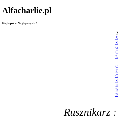
Alfacharlie.pl
Najlepsi z Najlepszych !
S
S
G
C
L
O
Ż
O
S
K
I
P
Rusznikarz :