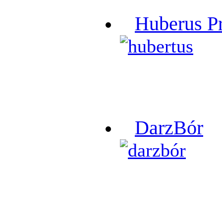
Huberus P
DarzBór