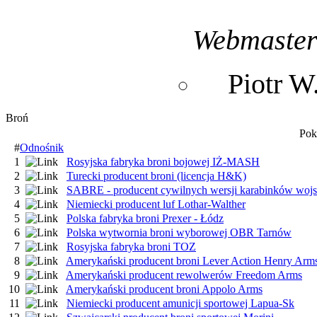
Webmaste
Piotr 
Broń
Pok
#
Odnośnik
1
Rosyjska fabryka broni bojowej IŻ-MASH
2
Turecki producent broni (licencja H&K)
3
SABRE - producent cywilnych wersji karabinków wo
4
Niemiecki producent luf Lothar-Walther
5
Polska fabryka broni Prexer - Łódz
6
Polska wytwornia broni wyborowej OBR Tarnów
7
Rosyjska fabryka broni TOZ
8
Amerykański producent broni Lever Action Henry Arm
9
Amerykański producent rewolwerów Freedom Arms
10
Amerykański producent broni Appolo Arms
11
Niemiecki producent amunicji sportowej Lapua-Sk