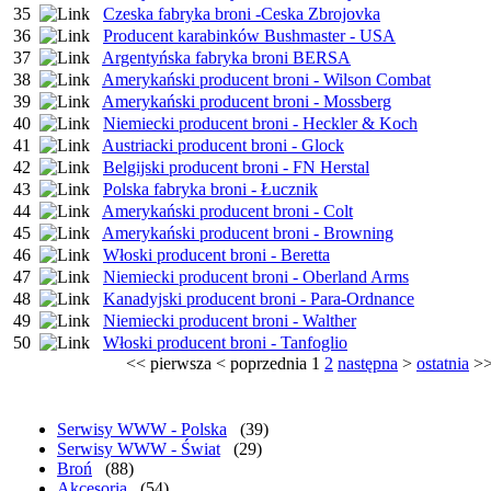
35
Czeska fabryka broni -Ceska Zbrojovka
36
Producent karabinków Bushmaster - USA
37
Argentyńska fabryka broni BERSA
38
Amerykański producent broni - Wilson Combat
39
Amerykański producent broni - Mossberg
40
Niemiecki producent broni - Heckler & Koch
41
Austriacki producent broni - Glock
42
Belgijski producent broni - FN Herstal
43
Polska fabryka broni - Łucznik
44
Amerykański producent broni - Colt
45
Amerykański producent broni - Browning
46
Włoski producent broni - Beretta
47
Niemiecki producent broni - Oberland Arms
48
Kanadyjski producent broni - Para-Ordnance
49
Niemiecki producent broni - Walther
50
Włoski producent broni - Tanfoglio
<<
pierwsza
<
poprzednia
1
2
następna
>
ostatnia
>
Serwisy WWW - Polska
(39)
Serwisy WWW - Świat
(29)
Broń
(88)
Akcesoria
(54)