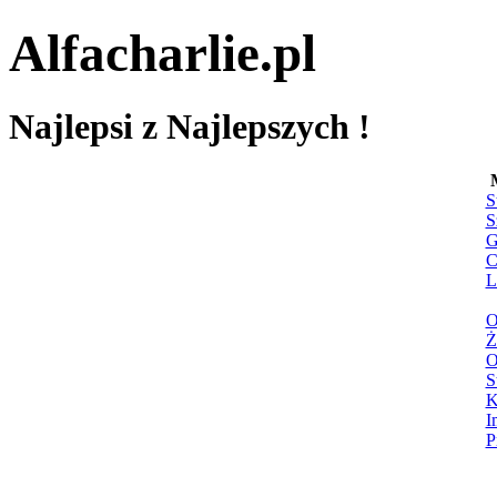
Alfacharlie.pl
Najlepsi z Najlepszych !
S
S
G
C
L
O
Ż
O
S
K
I
P