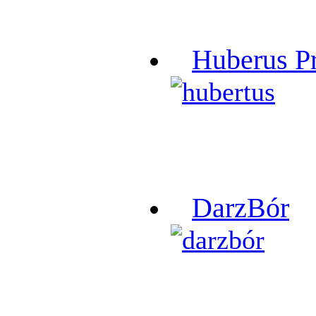
Huberus P
DarzBór