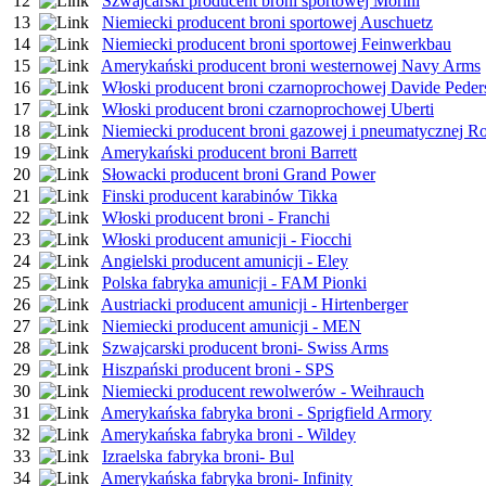
12
Szwajcarski producent broni sportowej Morini
13
Niemiecki producent broni sportowej Auschuetz
14
Niemiecki producent broni sportowej Feinwerkbau
15
Amerykański producent broni westernowej Navy Arms
16
Włoski producent broni czarnoprochowej Davide Peders
17
Włoski producent broni czarnoprochowej Uberti
18
Niemiecki producent broni gazowej i pneumatycznej 
19
Amerykański producent broni Barrett
20
Słowacki producent broni Grand Power
21
Finski producent karabinów Tikka
22
Włoski producent broni - Franchi
23
Włoski producent amunicji - Fiocchi
24
Angielski producent amunicji - Eley
25
Polska fabryka amunicji - FAM Pionki
26
Austriacki producent amunicji - Hirtenberger
27
Niemiecki producent amunicji - MEN
28
Szwajcarski producent broni- Swiss Arms
29
Hiszpański producent broni - SPS
30
Niemiecki producent rewolwerów - Weihrauch
31
Amerykańska fabryka broni - Sprigfield Armory
32
Amerykańska fabryka broni - Wildey
33
Izraelska fabryka broni- Bul
34
Amerykańska fabryka broni- Infinity