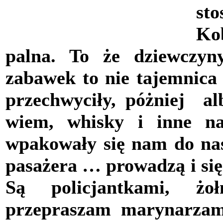
sto
Ko
palna. To że dziewczyn
zabawek to nie tajemnica 
przechwyciły, póżniej
al
wiem,
whisky i inne na
wpakowały się nam do nasz
pasażera … prowadzą i się
Są policjantkami, żo
przepraszam marynarzami