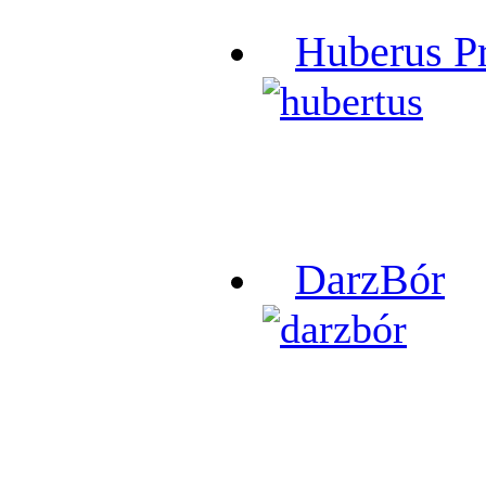
Huberus P
DarzBór