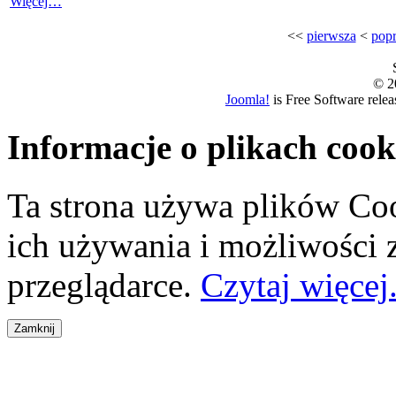
Więcej…
<<
pierwsza
<
popr
© 20
Joomla!
is Free Software rele
Informacje o plikach cook
Ta strona używa plików Coo
ich używania i możliwości
przeglądarce.
Czytaj więcej.