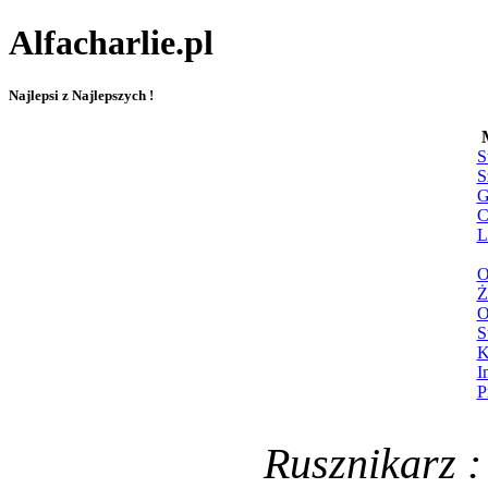
Alfacharlie.pl
Najlepsi z Najlepszych !
S
S
G
C
L
O
Ż
O
S
K
I
P
Rusznikarz :