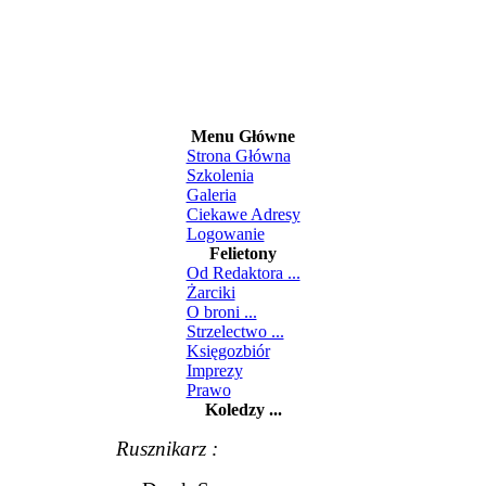
Menu Główne
Strona Główna
Szkolenia
Galeria
Ciekawe Adresy
Logowanie
Felietony
Od Redaktora ...
Żarciki
O broni ...
Strzelectwo ...
Księgozbiór
Imprezy
Prawo
Koledzy ...
Rusznikarz :