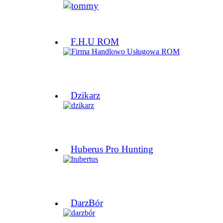
F.H.U ROM
Dzikarz
Huberus Pro Hunting
DarzBór