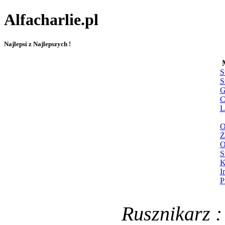
Alfacharlie.pl
Najlepsi z Najlepszych !
S
S
G
C
L
O
Ż
O
S
K
I
P
Rusznikarz :