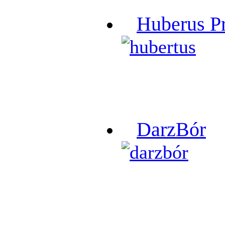
Huberus P
DarzBór